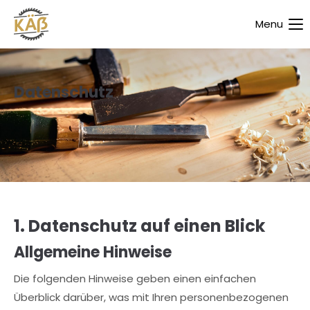
Menu
Login
Benutzername
Datenschutz
Passwort
Anmelden
1. Datenschutz auf einen Blick
Register
|
Lost your password?
Allgemeine Hinweise
Support
Die folgenden Hinweise geben einen einfachen
Lorem ipsum dolor sit amet:
Überblick darüber, was mit Ihren personenbezogenen