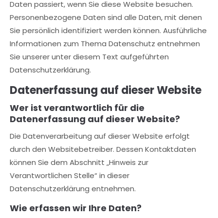
Daten passiert, wenn Sie diese Website besuchen.
Personenbezogene Daten sind alle Daten, mit denen
24h
Sie persönlich identifiziert werden können. Ausführliche
/ 365days
Informationen zum Thema Datenschutz entnehmen
Sie unserer unter diesem Text aufgeführten
Datenschutzerklärung.
We offer support for our customers
Datenerfassung auf dieser Website
Mon - Fri 8:00am - 5:00pm
(GMT +1)
Wer ist verantwortlich für die
Get in touch
Datenerfassung auf dieser Website?
Cybersteel Inc.
Die Datenverarbeitung auf dieser Website erfolgt
376-293 City Road, Suite 600
durch den Websitebetreiber. Dessen Kontaktdaten
San Francisco, CA 94102
können Sie dem Abschnitt „Hinweis zur
Verantwortlichen Stelle“ in dieser
Have any questions?
Datenschutzerklärung entnehmen.
+44 1234 567 890
Wie erfassen wir Ihre Daten?
Drop us a line