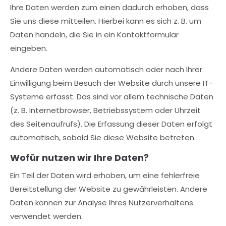
Ihre Daten werden zum einen dadurch erhoben, dass
info@yourdomain.com
Sie uns diese mitteilen. Hierbei kann es sich z. B. um
About us
Daten handeln, die Sie in ein Kontaktformular
eingeben.
Lorem ipsum dolor sit amet, consectetuer
adipiscing elit.
Andere Daten werden automatisch oder nach Ihrer
Einwilligung beim Besuch der Website durch unsere IT-
Aenean commodo ligula eget dolor. Aenean
massa. Cum sociis natoque penatibus et
Systeme erfasst. Das sind vor allem technische Daten
magnis dis parturient montes, nascetur ridiculus
(z. B. Internetbrowser, Betriebssystem oder Uhrzeit
mus. Donec quam felis, ultricies nec.
des Seitenaufrufs). Die Erfassung dieser Daten erfolgt
automatisch, sobald Sie diese Website betreten.
Wofür nutzen wir Ihre Daten?
Ein Teil der Daten wird erhoben, um eine fehlerfreie
Bereitstellung der Website zu gewährleisten. Andere
Daten können zur Analyse Ihres Nutzerverhaltens
verwendet werden.