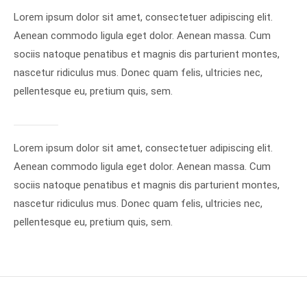
Lorem ipsum dolor sit amet, consectetuer adipiscing elit.
24h
Aenean commodo ligula eget dolor. Aenean massa. Cum
/ 365days
sociis natoque penatibus et magnis dis parturient montes,
nascetur ridiculus mus. Donec quam felis, ultricies nec,
pellentesque eu, pretium quis, sem.
We offer support for our customers
Mon - Fri 8:00am - 5:00pm
(GMT +1)
Lorem ipsum dolor sit amet, consectetuer adipiscing elit.
Get in touch
Aenean commodo ligula eget dolor. Aenean massa. Cum
Cybersteel Inc.
sociis natoque penatibus et magnis dis parturient montes,
376-293 City Road, Suite 600
nascetur ridiculus mus. Donec quam felis, ultricies nec,
San Francisco, CA 94102
pellentesque eu, pretium quis, sem.
Have any questions?
+44 1234 567 890
Drop us a line