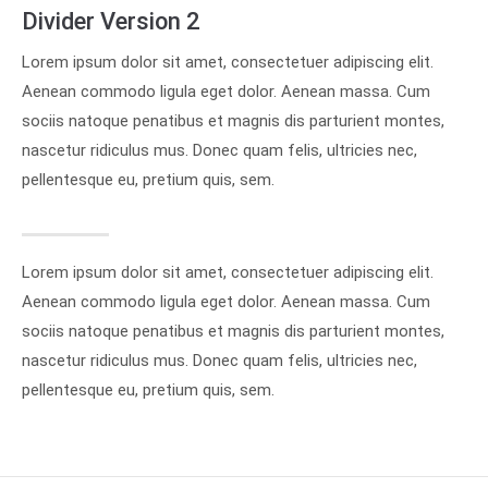
info@yourdomain.com
Divider Version 2
Lorem ipsum dolor sit amet, consectetuer adipiscing elit.
About us
Aenean commodo ligula eget dolor. Aenean massa. Cum
Lorem ipsum dolor sit amet, consectetuer
sociis natoque penatibus et magnis dis parturient montes,
adipiscing elit.
nascetur ridiculus mus. Donec quam felis, ultricies nec,
Aenean commodo ligula eget dolor. Aenean massa.
pellentesque eu, pretium quis, sem.
Cum sociis natoque penatibus et magnis dis
parturient montes, nascetur ridiculus mus. Donec
quam felis, ultricies nec.
Lorem ipsum dolor sit amet, consectetuer adipiscing elit.
Aenean commodo ligula eget dolor. Aenean massa. Cum
sociis natoque penatibus et magnis dis parturient montes,
nascetur ridiculus mus. Donec quam felis, ultricies nec,
pellentesque eu, pretium quis, sem.